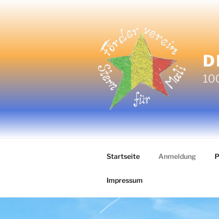
Zum
Inhalt
springen
D
100
Startseite
Anmeldung
P
Impressum