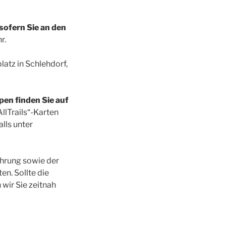
sofern Sie an den
r.
atz in Schlehdorf,
pen finden Sie auf
AllTrails“-Karten
lls unter
ührung sowie der
n. Sollte die
wir Sie zeitnah