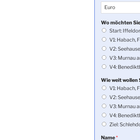
Wo möchten Si
Start: Iffeldo
V1: Habach, 
V2: Seehause
V3: Murnau am
V4: Benedikt
Wie weit wollen
V1: Habach, 
V2: Seehause
V3: Murnau am
V4: Benedikt
Ziel: Schlehd
Name
*