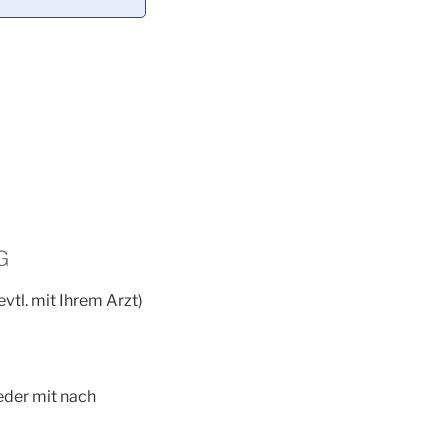
G
evtl. mit Ihrem Arzt)
eder mit nach