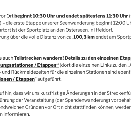
vor Ort
beginnt 10:30 Uhr und endet spätestens 11:30 Uhr
(
) – die erste Etappe unserer Seenwanderung beginnt 12:00 Uh
ort ist der Sportplatz an den Osterseen, in Iffeldorf.
ng über die volle Distanz von ca.
100,3 km
endet am Sportpl
ie auch
Teilstrecken wandern! Details zu den einzelnen Etap
gungsstationen / Etappen“
(dort die einzelnen Links zu den „
t- und Rückmeldezeiten für die einzelnen Stationen sind ebenfa
ionen / Etappen
“ aufgeführt.
uf hin, dass wir uns kurzfristige Änderungen in der Streckenf
ührung der Veranstaltung (der Spendenwanderung) vorbehalte
dwelchen Gründen vor Ort nicht stattfinden können, werden 
n informieren.